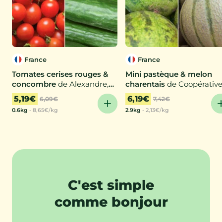
France
France
Tomates cerises rouges &
Mini pastèque & melon
concombre
de Alexandre,
charentais
de Coopérativ
Aurélie
de producteurs, Marie-La
5,19€
6,19€
6,09€
7,42€
0.6kg
-
8,65€/kg
2.9kg
-
2,13€/kg
C'est simple
comme bonjour