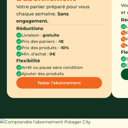
Vou
Votre panier préparé pour vous
et
chaque semaine.
Sans
Ré
engagement.
L
Réductions
Livraison :
gratuite
Prix des paniers :
-1€
M
Prix des produits :
-10%
Fle
Min. d’achat :
0€
Flexibilité
Arrêt ou pause sans condition
Ajouter des produits
Tester l’abonnement