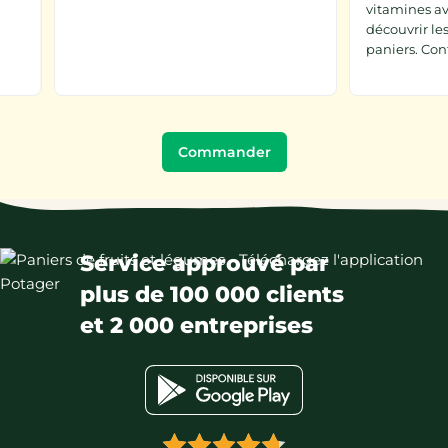
vitamines av
découvrir le
paniers. Con
Commander
Service approuvé par
plus de 100 000 clients
et 2 000 entreprises