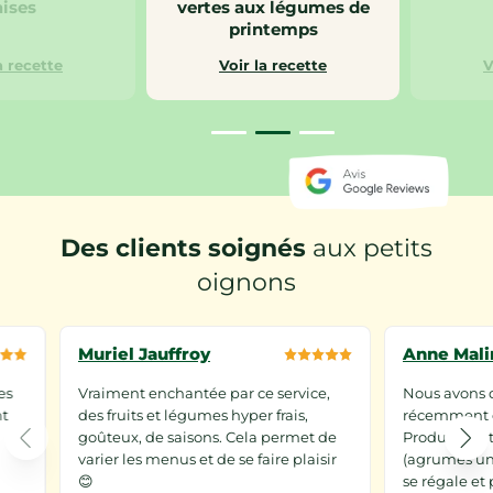
aises
vertes aux légumes de
printemps
a recette
Voir la recette
V
Des clients soignés
aux petits
oignons
Muriel Jauffroy
Anne Mali
es
Vraiment enchantée par ce service,
Nous avons d
nt
des fruits et légumes hyper frais,
récemment e
goûteux, de saisons. Cela permet de
Produits de 
varier les menus et de se faire plaisir
(agrumes une 
😊
se régale et 