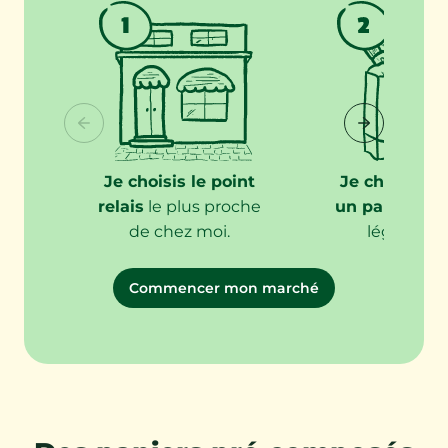
Je choisis le point
Je choisis/
relais
le plus proche
un panier
de 
de chez moi.
légumes fr
Commencer mon marché