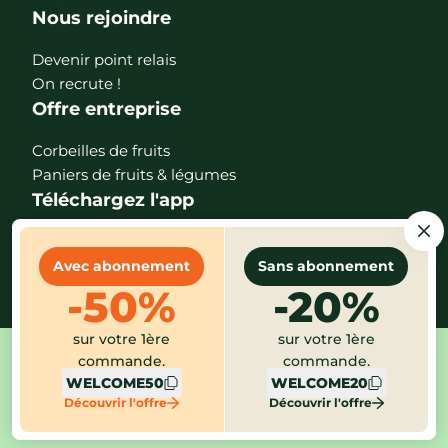
Nous rejoindre
Devenir point relais
On recrute !
Offre entreprise
Corbeilles de fruits
Paniers de fruits & légumes
Téléchargez l'app
Avec abonnement
Sans abonnement
-50%
-20%
sur votre 1ère
sur votre 1ère
commande.
commande.
Mentions légales
CGV
Protection des données
WELCOME50
WELCOME20
Gestion des cookies
Index égalité
Alerte éthique
Découvrir l'offre
Découvrir l'offre
Paramètres des cookies
©2026 Potager City - version 2.30.1