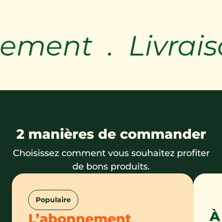
gement .
Livrais
2 manières de commander
Choisissez comment vous souhaitez profiter
de bons produits.
Populaire
À
L’abonnement