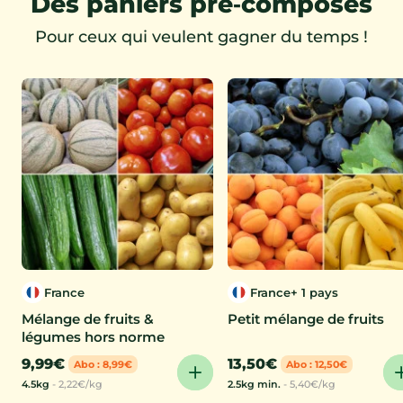
Des paniers pré‑composés
Pour ceux qui veulent gagner du temps !
France
France
+ 1 pays
Mélange de fruits &
Petit mélange de fruits
légumes hors norme
9,99€
13,50€
Abo : 8,99€
Abo : 12,50€
4.5kg
-
2,22€/kg
2.5kg min.
-
5,40€/kg