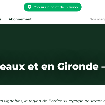
Choisir un point de livraison
s
Abonnement
Nos mag
Potager City
Nous rejoindre
Nos convictions
Devenir point relais
Notre histoire
On recrute !
Nos points relais
aux et en Gironde –
FAQ
 vignobles, la région de Bordeaux regorge pourtant d'e