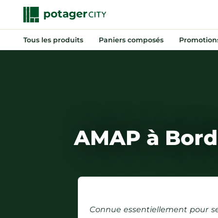
Tous les produits
Paniers composés
Promotion
Nouveautés
Promotions
Anti-gaspi
AMAP à Borde
Paniers composés
Fruits
Légumes
Indispensables
Connue essentiellement pour ses
Boissons