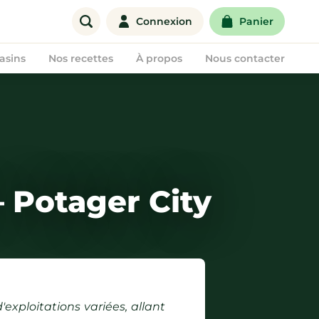
Connexion
Panier
asins
Nos recettes
À propos
Nous contacter
Offre entreprise
Corbeilles de fruits
Paniers de fruits & légumes
 Potager City
xploitations variées, allant