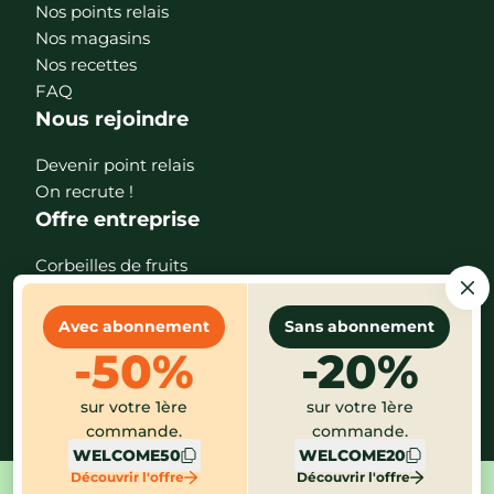
Nos points relais
Nos magasins
Nos recettes
FAQ
Nous rejoindre
Devenir point relais
On recrute !
Offre entreprise
Corbeilles de fruits
Paniers de fruits & légumes
Téléchargez l'app
Avec abonnement
Sans abonnement
-50%
-20%
sur votre 1ère
sur votre 1ère
commande.
commande.
WELCOME50
WELCOME20
Découvrir l'offre
Découvrir l'offre