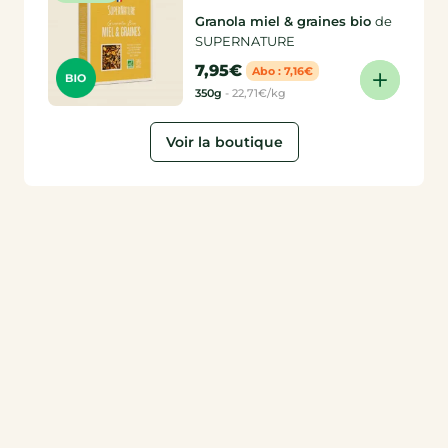
Granola miel & graines bio
de
SUPERNATURE
7,95€
Abo : 7,16€
350g
-
22,71€/kg
Voir la boutique