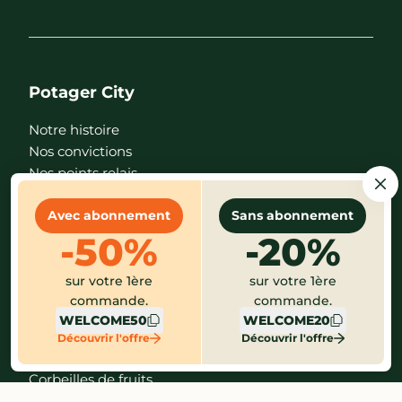
Potager City
Notre histoire
Nos convictions
Nos points relais
Nos magasins
Nos recettes
Avec abonnement
Sans abonnement
FAQ
-50%
-20%
Nous rejoindre
sur votre 1ère
sur votre 1ère
Devenir point relais
commande.
commande.
On recrute !
WELCOME50
WELCOME20
Découvrir l'offre
Découvrir l'offre
Offre entreprise
Corbeilles de fruits
Paniers de fruits & légumes