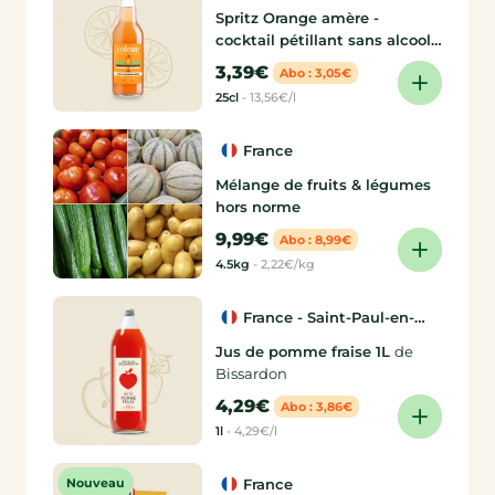
Spritz Orange amère -
cocktail pétillant sans alcool
25 cL
de Yoleau
3,39€
Abo : 3,05€
25cl
-
13,56€/l
France
Mélange de fruits & légumes
hors norme
9,99€
Abo : 8,99€
4.5kg
-
2,22€/kg
France - Saint-Paul-en-
Jarez (42)
Jus de pomme fraise 1L
de
Bissardon
4,29€
Abo : 3,86€
1l
-
4,29€/l
Nouveau
France