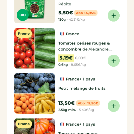
Pépite
5,50€
Abo : 4,95€
130g
-
42,31€/kg
Promo
France
Tomates cerises rouges &
concombre
de Alexandre,
Aurélie
5,19€
6,09€
0.6kg
-
8,65€/kg
France
+ 1 pays
Petit mélange de fruits
13,50€
Abo : 12,50€
2.5kg min.
-
5,40€/kg
Promo
France
+ 1 pays
Tomates anciennes