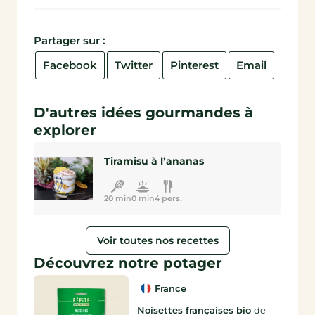
Partager sur :
Facebook
Twitter
Pinterest
Email
D'autres idées gourmandes à
explorer
Tiramisu à l’ananas
20 min
0 min
4 pers.
Voir toutes nos recettes
Découvrez notre potager
France
Noisettes françaises bio
de