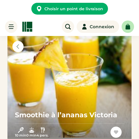
Choisir un point de livraison
Connexion
Smoothie à l’ananas Victoria
10 min
0 min
4 pers.