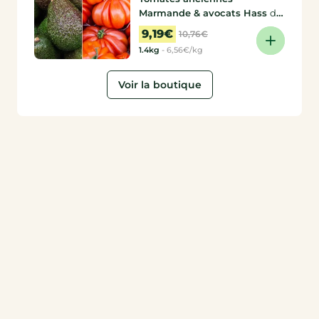
Marmande & avocats Hass
de
Franck, Coopérative de
9,19€
10,76€
producteurs
1.4kg
-
6,56€/kg
Voir la boutique