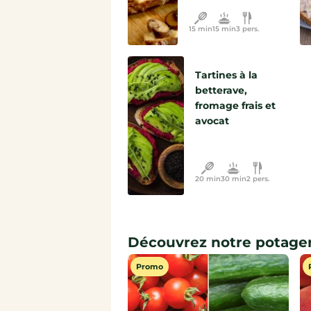
15 min
15 min
3 pers.
Tartines à la
betterave,
fromage frais et
avocat
20 min
30 min
2 pers.
Découvrez notre potage
Promo