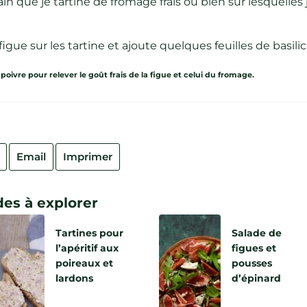
n que je tartine de fromage frais ou bien sur lesquelles
gue sur les tartine et ajoute quelques feuilles de basili
poivre pour relever le goût frais de la figue et celui du fromage.
Email
Imprimer
es à explorer
Tartines pour
Salade de
l’apéritif aux
figues et
poireaux et
pousses
lardons
d’épinard