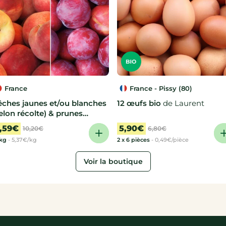
France
France - Pissy (80)
êches jaunes et/ou blanches
12 œufs bio
de Laurent
elon récolte) & prunes
ortune
de Laurent
,59€
5,90€
10,20€
6,80€
6kg
-
5,37€/kg
2 x 6 pièces
-
0,49€/pièce
Voir la boutique