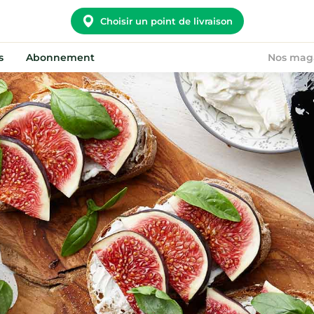
Choisir un point de livraison
s
Abonnement
Nos mag
Potager City
Nous rejoindre
Nos convictions
Devenir point relais
Notre histoire
On recrute !
Nos points relais
FAQ