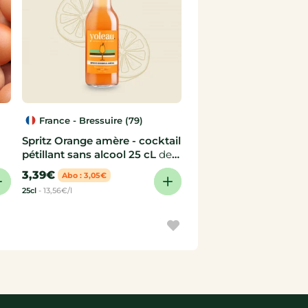
France - Bressuire (79)
Spritz Orange amère - cocktail
pétillant sans alcool 25 cL
de
Yoleau
3,39€
Abo : 3,05€
25cl
-
13,56€/l