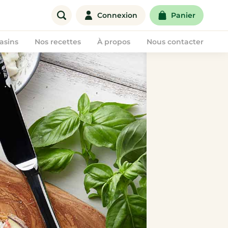
Connexion
Panier
asins
Nos recettes
À propos
Nous contacter
Offre entreprise
Corbeilles de fruits
Paniers de fruits & légumes