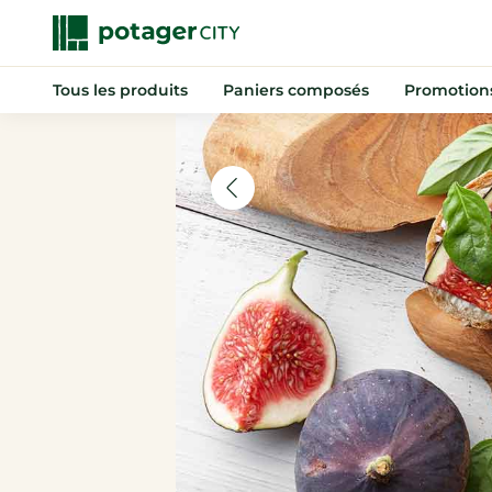
Tous les produits
Paniers composés
Promotion
Nouveautés
Promotions
Anti-gaspi
Paniers composés
Fruits
Légumes
Indispensables
Boissons