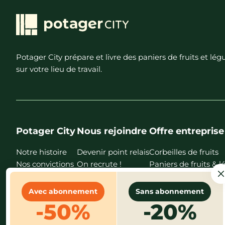
Potager City prépare et livre des paniers de fruits et l
sur votre lieu de travail.
Potager City
Nous rejoindre
Offre entreprise
Notre histoire
Devenir point relais
Corbeilles de fruits
Nos convictions
On recrute !
Paniers de fruits &
Nos points relais
Nos magasins
Avec abonnement
Sans abonnement
Nos recettes
-50%
-20%
FAQ