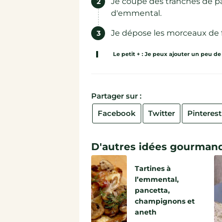
Je coupe des tranches de pai
d'emmental.
Je dépose les morceaux de fi
Le petit + : Je peux ajouter un peu de 
Partager sur :
Facebook
Twitter
Pinterest
D'autres idées gourmand
Tartines à
l’emmental,
pancetta,
champignons et
aneth