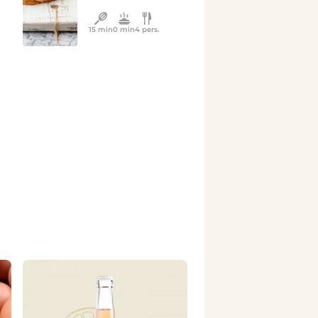
15 min
0 min
4 pers.