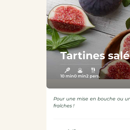
Épicerie sucrée
Épicerie salée
Tartines salé
10 min
0 min
2 pers.
Pour une mise en bouche ou un 
fraîches !