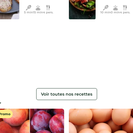
5 min
15 min
4 pers.
10 min
0 min
4 pers.
Voir toutes nos recettes
r
Promo