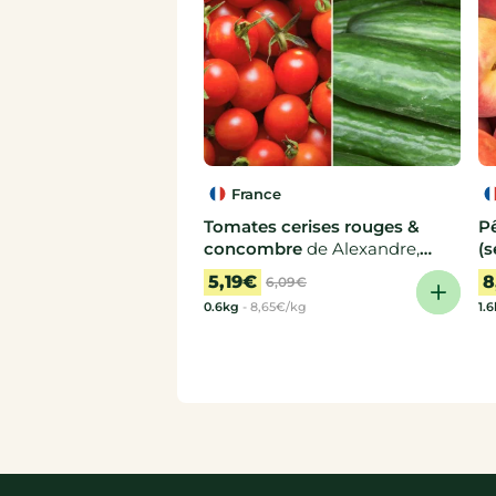
France
Tomates cerises rouges &
P
concombre
de Alexandre,
(s
Aurélie
F
5,19€
8
6,09€
0.6kg
-
8,65€/kg
1.