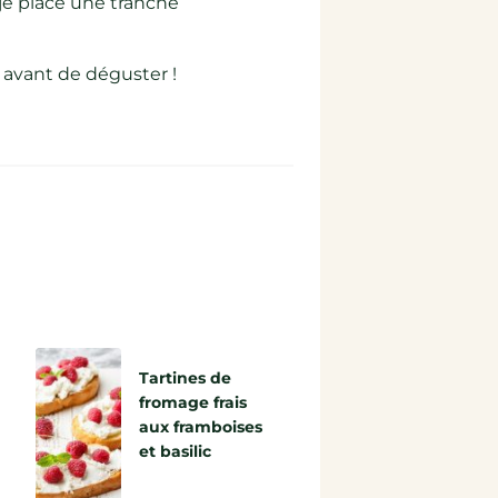
 je place une tranche
c avant de déguster !
Tartines de
fromage frais
aux framboises
et basilic