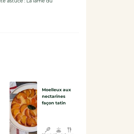
ite astuce : La lame du
Moelleux aux
nectarines
façon tatin