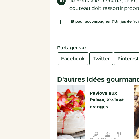
Je mets à four chaud, 210°C,
couteau doit ressortir propr
Et pour accompagner ? Un jus de fruits
Partager sur :
Facebook
Twitter
Pinterest
D'autres idées gourmand
Pavlova aux
fraises, kiwis et
oranges