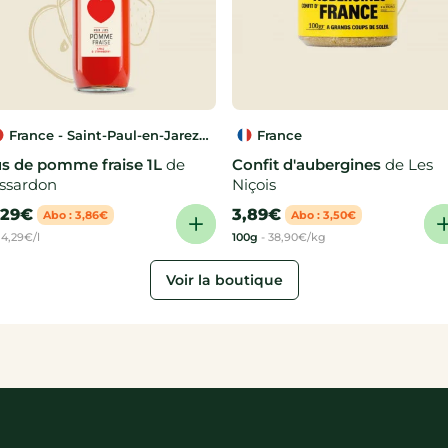
France - Saint-Paul-en-Jarez
France
(42)
us de pomme fraise 1L
de
Confit d'aubergines
de Les
issardon
Niçois
,29€
3,89€
Abo : 3,86€
Abo : 3,50€
-
4,29€/l
100g
-
38,90€/kg
Voir la boutique