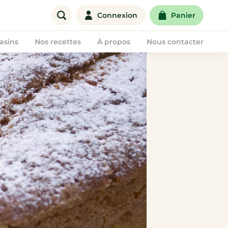
Connexion
Panier
asins
Nos recettes
À propos
Nous contacter
Offre entreprise
Corbeilles de fruits
Paniers de fruits & légumes