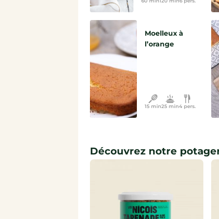
60 min
120 min
6 pers.
Moelleux à
l’orange
15 min
25 min
4 pers.
Découvrez notre potage