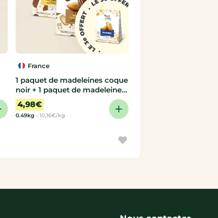
France
1 paquet de madeleines coque
noir + 1 paquet de madeleines
coque lait = 1 paquet de
4,98€
madeleines nature offert !
de
0.49kg
-
10,16€/kg
Maison Colibri