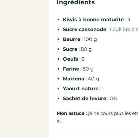
Ingrédients
Kiwis à bonne maturité
: 4
Sucre cassonade
: 1 cuillère à
Beurre
: 100 g
Sucre
: 80 g
Oeufs
: 3
Farine
: 80 g
Maïzena
: 40 g
Yaourt nature
: 1
Sachet de levure
: 0.5
Mon astuce :
je ne cours plus les é
ici
.