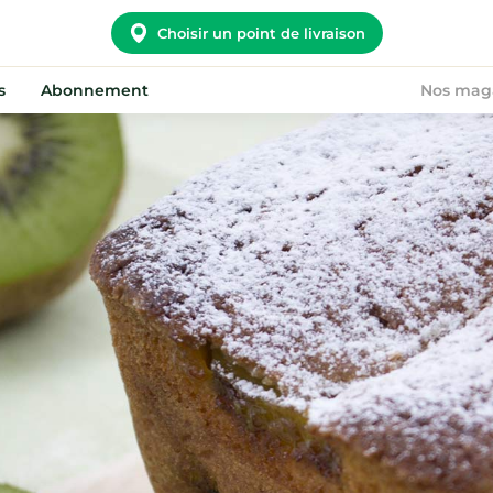
Choisir un point de livraison
s
Abonnement
Nos mag
Potager City
Nous rejoindre
Nos convictions
Devenir point relais
Notre histoire
On recrute !
Nos points relais
FAQ