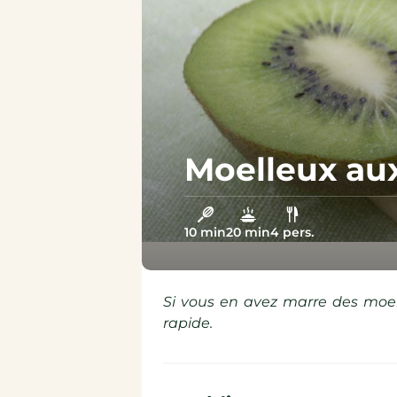
Épicerie sucrée
Épicerie salée
Moelleux aux
10 min
20 min
4 pers.
Si vous en avez marre des moell
rapide.