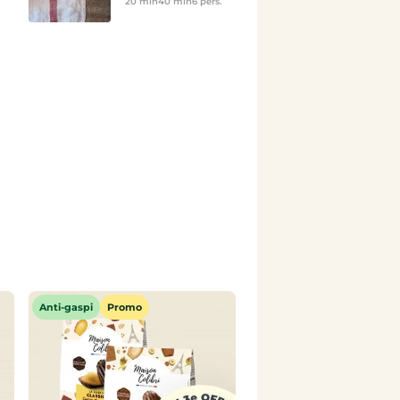
20 min
40 min
6 pers.
Anti-gaspi
Promo