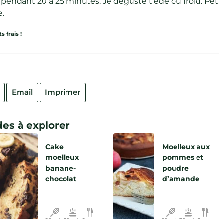
 pendant 20 à 25 minutes. Je déguste tiède ou froid. Pet
e.
 frais !
Email
Imprimer
es à explorer
Cake
Moelleux aux
moelleux
pommes et
banane-
poudre
chocolat
d’amande