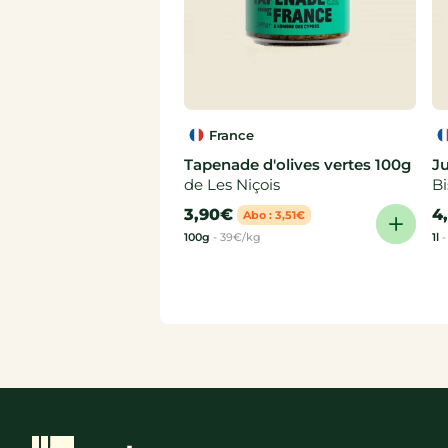
France
Tapenade d'olives vertes 100g
J
de Les Niçois
B
3,90€
4
Abo : 3,51€
100g
-
39€/kg
1l