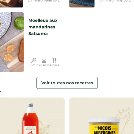
20 min
50 min
6 pers.
10 min
30 min
5 pers.
Moelleux aux
mandarines
Satsuma
15 min
25 min
4 pers.
Voir toutes nos recettes
r