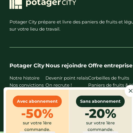
Potager City prépare et livre des paniers de fruits et l
sur votre lieu de travail.
Potager City
Nous rejoindre
Offre entreprise
Notre histoire
Devenir point relais
Corbeilles de fruits
Nos convictions
On recrute !
Paniers de fruits &
Nos points relais
Nos magasins
Avec abonnement
Sans abonnement
Nos recettes
-50%
-20%
FAQ
sur votre 1ère
sur votre 1ère
commande.
commande.