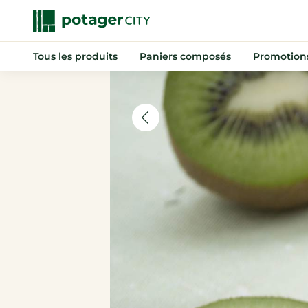
Tous les produits
Paniers composés
Promotion
Nouveautés
Promotions
Anti-gaspi
Paniers composés
Fruits
Légumes
Indispensables
Boissons