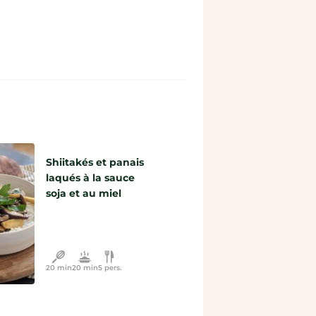
Shiitakés et panais
laqués à la sauce
soja et au miel
20 min
20 min
5 pers.