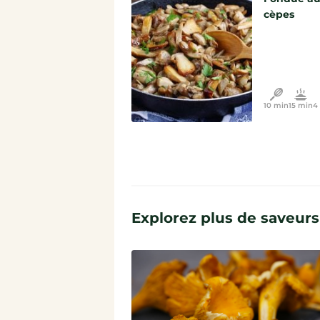
cèpes
10 min
15 min
4 
Explorez plus de saveurs