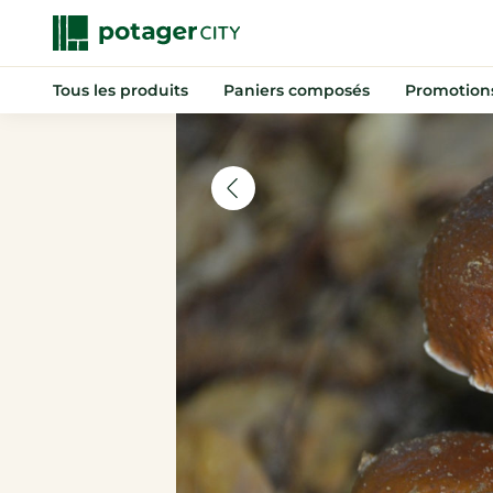
Tous les produits
Paniers composés
Promotion
Nouveautés
Promotions
Anti-gaspi
Paniers composés
Fruits
Légumes
Indispensables
Boissons