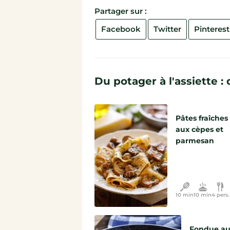
Partager sur :
Facebook
Twitter
Pinterest
Du potager à l'assiette 
Pâtes fraîches
aux cèpes et
parmesan
10 min
10 min
4 pers.
Fondue a