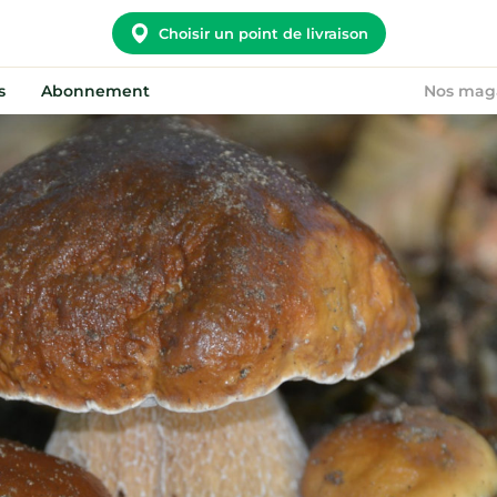
Choisir un point de livraison
s
Abonnement
Nos mag
Potager City
Nous rejoindre
Nos convictions
Devenir point relais
Notre histoire
On recrute !
Nos points relais
FAQ