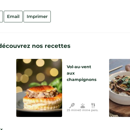
Email
Imprimer
: découvrez nos recettes
Vol-au-vent
aux
champignons
25 min
40 min
4 pers.
ux