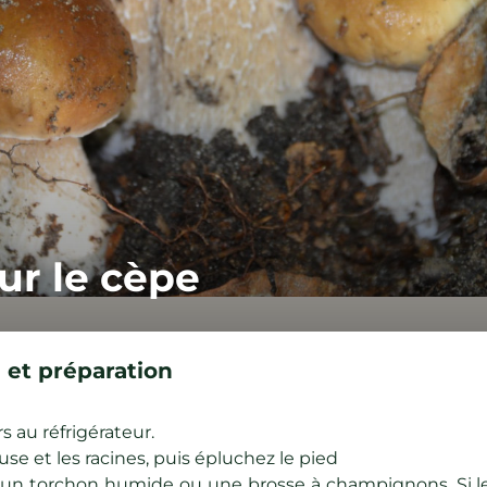
ur le cèpe
 et préparation
s au réfrigérateur.
euse et les racines, puis épluchez le pied
ec un torchon humide ou une brosse à champignons. Si le