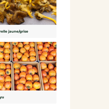
elle jaune/grise
uyu