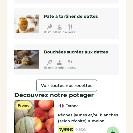
Pâte à tartiner de dattes
10 min
0 min
4 pers.
Bouchées sucrées aux dattes
15 min
0 min
4 pers.
Voir toutes nos recettes
Découvrez notre potager
Promo
France
Pêches jaunes et/ou blanches
(selon récolte) & melon
Charentais
de Laurent
7,99€
9,53€