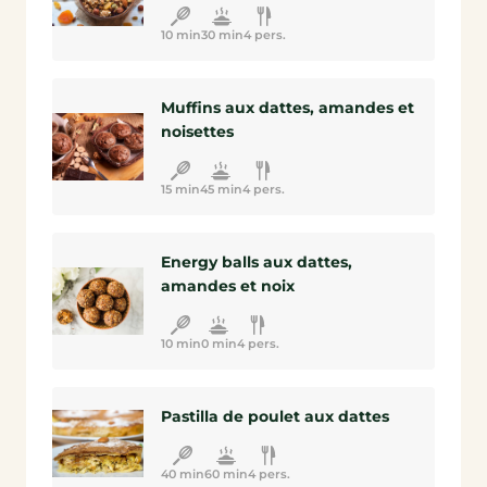
10 min
30 min
4 pers.
Muffins aux dattes, amandes et
noisettes
15 min
45 min
4 pers.
Energy balls aux dattes,
amandes et noix
10 min
0 min
4 pers.
Pastilla de poulet aux dattes
40 min
60 min
4 pers.