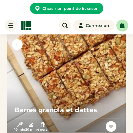
Choisir un point de livraison
Connexion
Barres granola et dattes
10 min
20 min
4 pers.