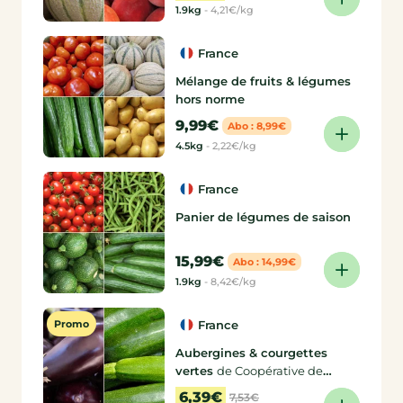
1.9kg
-
4,21€/kg
France
Mélange de fruits & légumes
hors norme
9,99€
Abo : 8,99€
4.5kg
-
2,22€/kg
France
Panier de légumes de saison
15,99€
Abo : 14,99€
1.9kg
-
8,42€/kg
Promo
France
Aubergines & courgettes
vertes
de Coopérative de
producteurs, Coopérative de
6,39€
7,53€