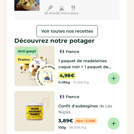
20 min
30 min
4 pers.
Voir toutes nos recettes
Découvrez notre potager
Anti-gaspi
France
Promo
1 paquet de madeleines
coque noir + 1 paquet de
madeleines coque lait = 1
4,98€
paquet de madeleines nature
0.49kg
-
10,16€/kg
offert !
de Maison Colibri
France
Confit d'aubergines
de Les
Niçois
3,89€
Abo : 3,50€
100g
-
38,90€/kg