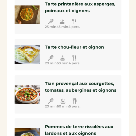
Tarte printanière aux asperges,
poireaux et oignons
25 min
45 min
4 pers.
Tarte chou-fleur et oignon
20 min
50 min
4 pers.
Tian provençal aux courgettes,
tomates, aubergines et oignons
20 min
60 min
5 pers.
Pommes de terre rissolées aux
lardons et aux oignons