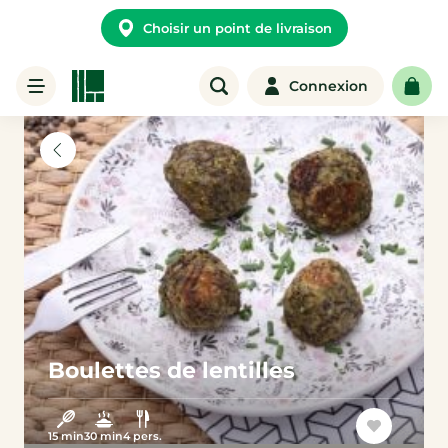
Choisir un point de livraison
Connexion
Boulettes de lentilles
15 min
30 min
4 pers.