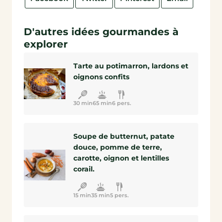
D'autres idées gourmandes à
explorer
Tarte au potimarron, lardons et
oignons confits
30 min
65 min
6 pers.
Soupe de butternut, patate
douce, pomme de terre,
carotte, oignon et lentilles
corail.
15 min
35 min
5 pers.