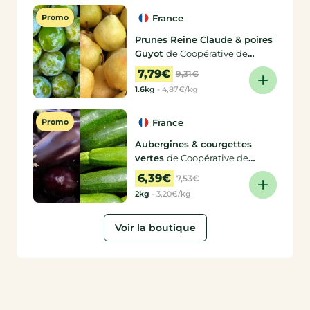
Promo
France
Prunes Reine Claude & poires
Guyot
de Coopérative de
producteurs, Delphine
7,79€
9,31€
1.6kg
-
4,87€/kg
Promo
France
Aubergines & courgettes
vertes
de Coopérative de
producteurs, Coopérative de
6,39€
7,53€
producteurs
2kg
-
3,20€/kg
Voir la boutique