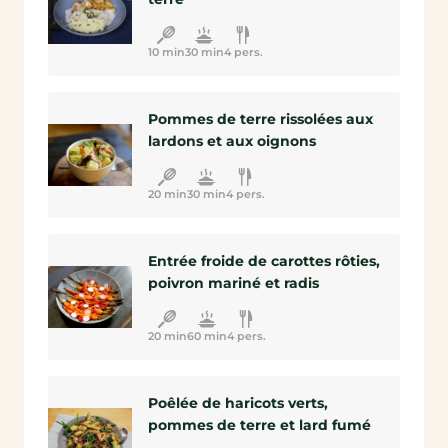
10 min
30 min
4 pers.
Pommes de terre rissolées aux
lardons et aux oignons
20 min
30 min
4 pers.
Entrée froide de carottes rôties,
poivron mariné et radis
20 min
60 min
4 pers.
Poêlée de haricots verts,
pommes de terre et lard fumé