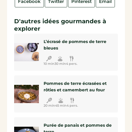
Facebook
Twitter
Pinterest
Email
D'autres idées gourmandes à
explorer
L’écrasé de pommes de terre
bleues
10 min
30 min
4 pers.
Pommes de terre écrasées et
rôties et camembert au four
20 min
45 min
4 pers.
Purée de panais et pommes de
terre