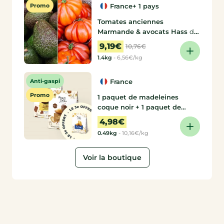
Promo
France
+ 1 pays
Tomates anciennes
Marmande & avocats Hass
de
Franck, Coopérative de
9,19€
10,76€
producteurs
1.4kg
-
6,56€/kg
Anti-gaspi
France
Promo
1 paquet de madeleines
coque noir + 1 paquet de
madeleines coque lait = 1
4,98€
paquet de madeleines nature
0.49kg
-
10,16€/kg
offert !
de Maison Colibri
Voir la boutique