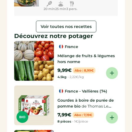
20 min
25 min
3 pers.
Voir toutes nos recettes
Découvrez notre potager
France
Mélange de fruits & légumes
hors norme
9,99€
Abo : 8,99€
4.5kg
-
2,22€/kg
France - Vallières (74)
Gourdes à boire de purée de
pomme bio
de Thomas Le
Prince
7,99€
Abo : 7,19€
8 pièces
-
1€/pièce