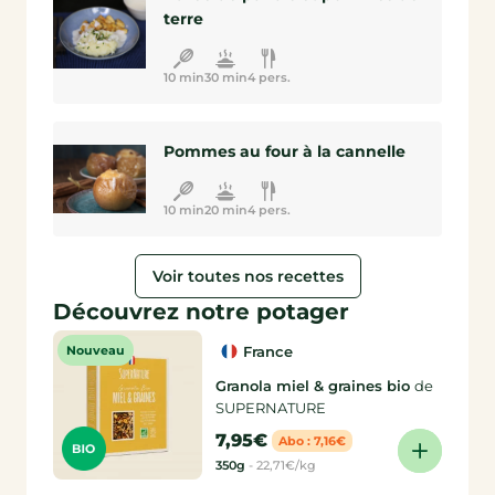
terre
10 min
30 min
4 pers.
Pommes au four à la cannelle
10 min
20 min
4 pers.
Voir toutes nos recettes
Découvrez notre potager
Nouveau
France
Granola miel & graines bio
de
SUPERNATURE
7,95€
Abo : 7,16€
350g
-
22,71€/kg