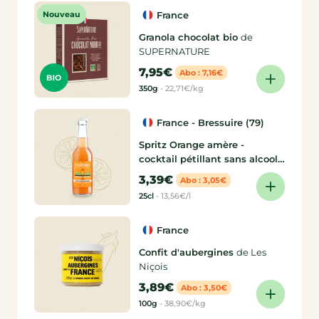
Nouveau
France
Granola chocolat bio
de
SUPERNATURE
7,95€
Abo : 7,16€
350g
-
22,71€/kg
France - Bressuire (79)
Spritz Orange amère -
cocktail pétillant sans alcool
25 cL
de Yoleau
3,39€
Abo : 3,05€
25cl
-
13,56€/l
France
Confit d'aubergines
de Les
Niçois
3,89€
Abo : 3,50€
100g
-
38,90€/kg