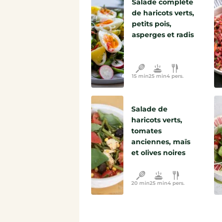
Salade complète
de haricots verts,
petits pois,
asperges et radis
15 min
25 min
4 pers.
Salade de
haricots verts,
tomates
anciennes, maïs
et olives noires
20 min
25 min
4 pers.