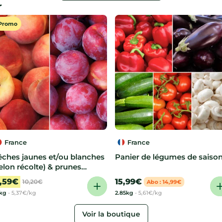
r
Promo
France
France
êches jaunes et/ou blanches
Panier de légumes de saiso
elon récolte) & prunes
ortune
de Laurent
,59€
15,99€
10,20€
Abo : 14,99€
6kg
-
5,37€/kg
2.85kg
-
5,61€/kg
Voir la boutique