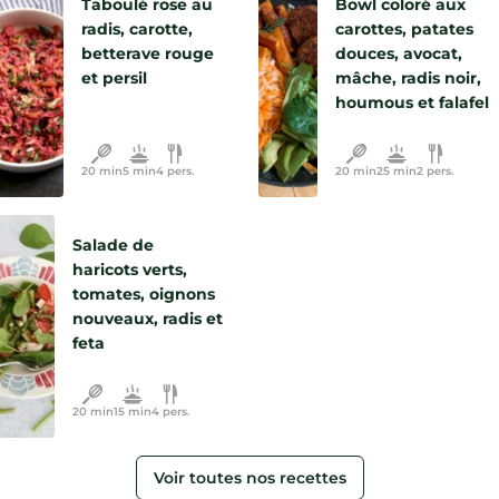
Taboulé rose au
Bowl coloré aux
radis, carotte,
carottes, patates
betterave rouge
douces, avocat,
et persil
mâche, radis noir,
houmous et falafel
20 min
5 min
4 pers.
20 min
25 min
2 pers.
Salade de
haricots verts,
tomates, oignons
nouveaux, radis et
feta
20 min
15 min
4 pers.
Voir toutes nos recettes