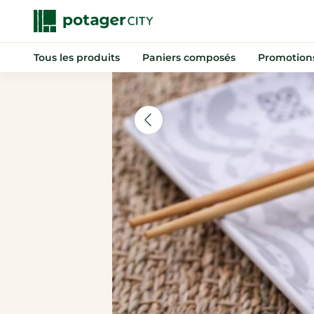
Tous les produits
Paniers composés
Promotion
Nouveautés
Promotions
Anti-gaspi
Paniers composés
Fruits
Légumes
Indispensables
Boissons