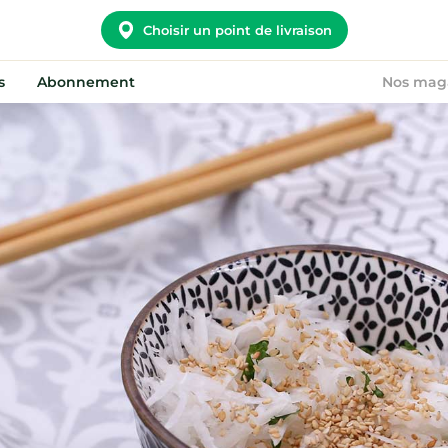
Choisir un point de livraison
s
Abonnement
Nos mag
Potager City
Nous rejoindre
Nos convictions
Devenir point relais
Notre histoire
On recrute !
Nos points relais
FAQ