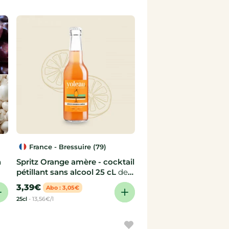
France - Bressuire (79)
n
Spritz Orange amère - cocktail
pétillant sans alcool 25 cL
de
Yoleau
3,39€
Abo : 3,05€
25cl
-
13,56€/l