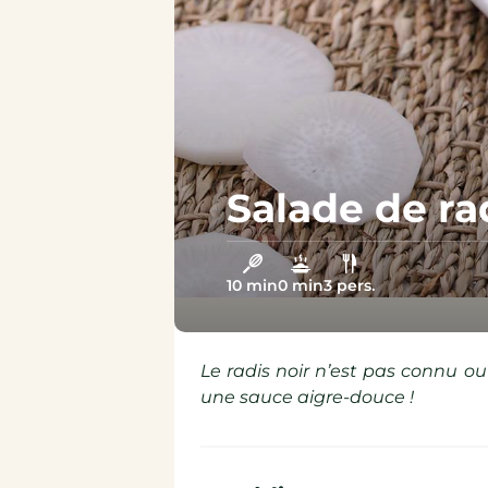
Épicerie sucrée
Épicerie salée
Salade de rad
10 min
0 min
3 pers.
Le radis noir n’est pas connu o
une sauce aigre-douce !