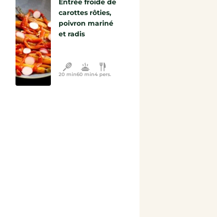
Entrée froide de
carottes rôties,
poivron mariné
et radis
20 min
60 min
4 pers.