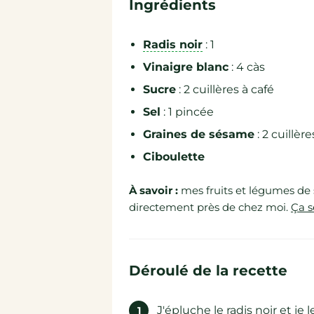
Ingrédients
Radis noir
: 1
Vinaigre blanc
: 4 càs
Sucre
: 2 cuillères à café
Sel
: 1 pincée
Graines de sésame
: 2 cuillèr
Ciboulette
À savoir :
mes fruits et légumes de 
directement près de chez moi.
Ça s
Déroulé de la recette
J'épluche le radis noir et je l