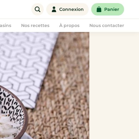
Connexion
Panier
asins
Nos recettes
À propos
Nous contacter
Offre entreprise
Corbeilles de fruits
Paniers de fruits & légumes