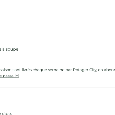
es à soupe
saison sont livrés chaque semaine par Potager City, en abon
e passe ici
.
e râpe.