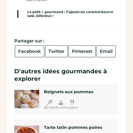
Le petit + gourmand : J’ajoute du caramel beurre
salé, délicieux !
Partager sur :
Facebook
Twitter
Pinterest
Email
D'autres idées gourmandes à
explorer
Beignets aux pommes
20 min
10 min
4 pers.
Tarte tatin pommes poires