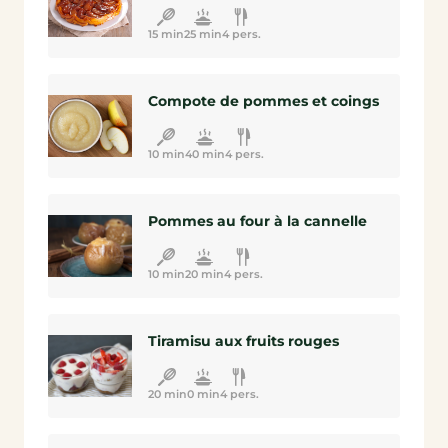
15 min
25 min
4 pers.
Compote de pommes et coings
10 min
40 min
4 pers.
Pommes au four à la cannelle
10 min
20 min
4 pers.
Tiramisu aux fruits rouges
20 min
0 min
4 pers.