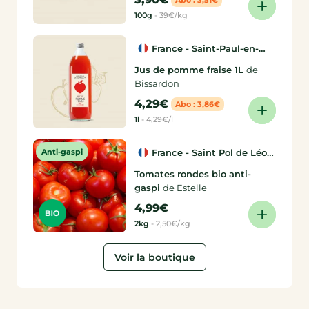
100g
-
39€/kg
France - Saint-Paul-en-
Jarez (42)
Jus de pomme fraise 1L
de
Bissardon
4,29€
Abo : 3,86€
1l
-
4,29€/l
Anti-gaspi
France - Saint Pol de Léon
(29)
Tomates rondes bio anti-
gaspi
de Estelle
4,99€
2kg
-
2,50€/kg
Voir la boutique