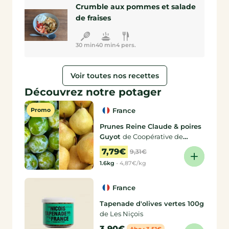
Crumble aux pommes et salade
de fraises
30 min
40 min
4 pers.
Voir toutes nos recettes
Découvrez notre potager
Promo
France
Prunes Reine Claude & poires
Guyot
de Coopérative de
producteurs, Delphine
7,79€
9,31€
1.6kg
-
4,87€/kg
France
Tapenade d'olives vertes 100g
de Les Niçois
3,90€
Abo : 3,51€