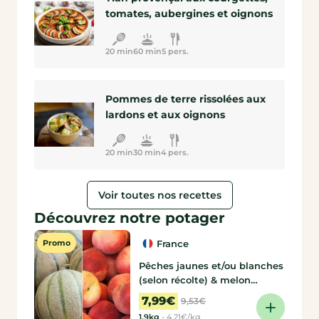
tomates, aubergines et oignons
20 min
60 min
5 pers.
Pommes de terre rissolées aux
lardons et aux oignons
20 min
30 min
4 pers.
Voir toutes nos recettes
Découvrez notre potager
Promo
France
Pêches jaunes et/ou blanches
(selon récolte) & melon
Charentais
de Laurent
7,99€
9,53€
1.9kg
-
4,21€/kg