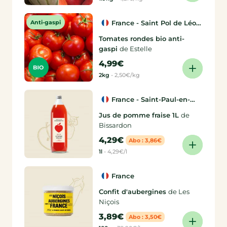
Anti-gaspi
France - Saint Pol de Léon
(29)
Tomates rondes bio anti-
gaspi
de Estelle
4,99€
2kg
-
2,50€/kg
France - Saint-Paul-en-
Jarez (42)
Jus de pomme fraise 1L
de
Bissardon
4,29€
Abo : 3,86€
1l
-
4,29€/l
France
Confit d'aubergines
de Les
Niçois
3,89€
Abo : 3,50€