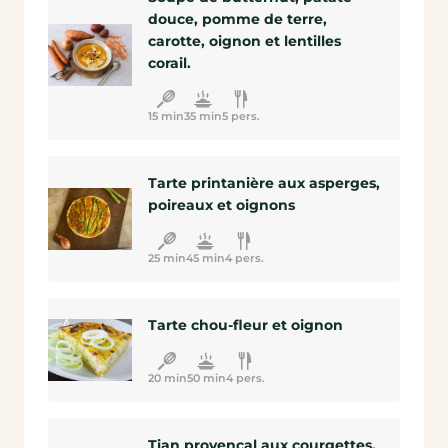
douce, pomme de terre,
carotte, oignon et lentilles
corail.
15 min
35 min
5 pers.
Tarte printanière aux asperges,
poireaux et oignons
25 min
45 min
4 pers.
Tarte chou-fleur et oignon
20 min
50 min
4 pers.
Tian provençal aux courgettes,