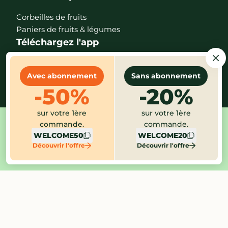
Corbeilles de fruits
Paniers de fruits & légumes
Téléchargez l'app
Avec abonnement
Sans abonnement
-50%
-20%
sur votre 1ère
sur votre 1ère
commande.
commande.
Mentions légales
CGV
Protection des données
WELCOME50
WELCOME20
Gestion des cookies
Index égalité
Alerte éthique
Découvrir l'offre
Découvrir l'offre
Paramètres des cookies
©2026 Potager City - version 2.30.1