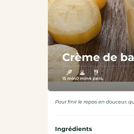
Épicerie sucrée
Épicerie salée
Crème de b
15 min
0 min
4 pers.
Pour finir le repas en douceur, 
Ingrédients