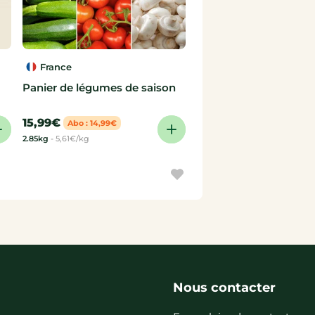
France
Panier de légumes de saison
15,99€
Abo : 14,99€
2.85kg
-
5,61€/kg
Nous contacter