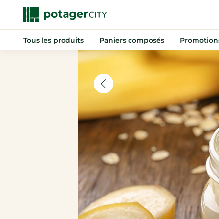
Tous les produits
Paniers composés
Promotion
Nouveautés
Promotions
Anti-gaspi
Paniers composés
Fruits
Légumes
Indispensables
Boissons