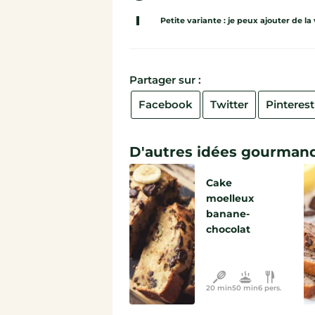
Petite variante : je peux ajouter de l
Partager sur :
Facebook
Twitter
Pinterest
D'autres idées gourmand
Cake
moelleux
banane-
chocolat
20 min
50 min
6 pers.