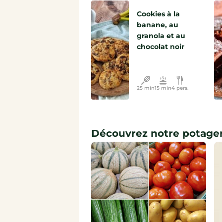
Cookies à la
banane, au
granola et au
chocolat noir
25 min
15 min
4 pers.
Découvrez notre potage