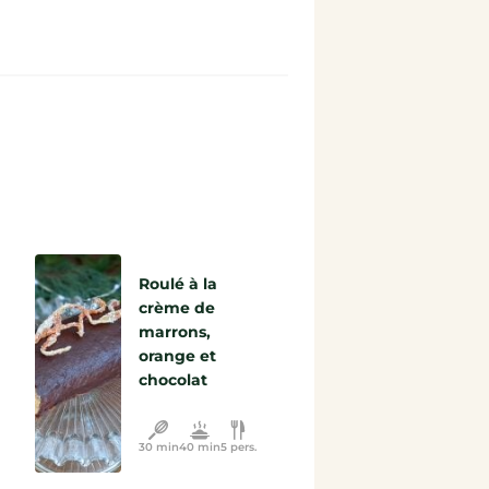
Roulé à la
crème de
marrons,
orange et
chocolat
30 min
40 min
5 pers.