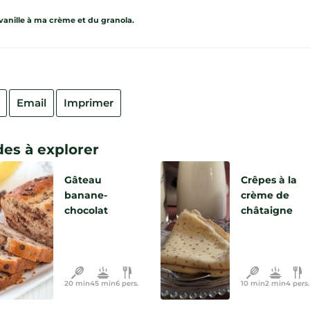
a vanille à ma crème et du granola.
Email
Imprimer
es à explorer
Gâteau
Crêpes à la
banane-
crème de
chocolat
châtaigne
20 min
45 min
6 pers.
10 min
2 min
4 pers.