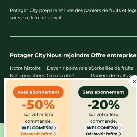
Potager City prépare et livre des paniers de fruits et l
sur votre lieu de travail.
Potager City
Nous rejoindre
Offre entreprise
Notre histoire
Devenir point relais
Corbeilles de fruits
Nos convictions
On recrute !
Paniers de fruits &
Nos points relais
Nos magasins
Avec abonnement
Sans abonnement
Nos recettes
-50%
-20%
FAQ
sur votre 1ère
sur votre 1ère
commande.
commande.
WELCOME50
WELCOME20
Découvrir l'offre
Découvrir l'offre
Mentions légales
CGV
Protection des données
Gestion des cook