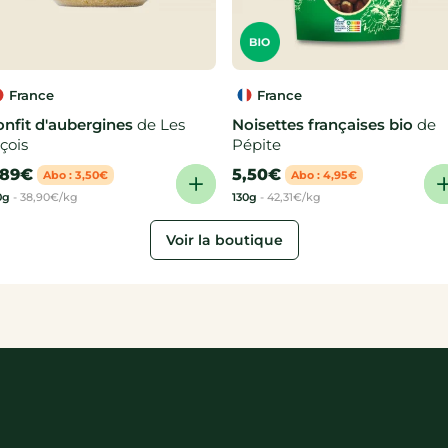
France
France
onfit d'aubergines
de Les
Noisettes françaises bio
de
çois
Pépite
,89€
5,50€
Abo : 3,50€
Abo : 4,95€
0g
-
38,90€/kg
130g
-
42,31€/kg
Voir la boutique