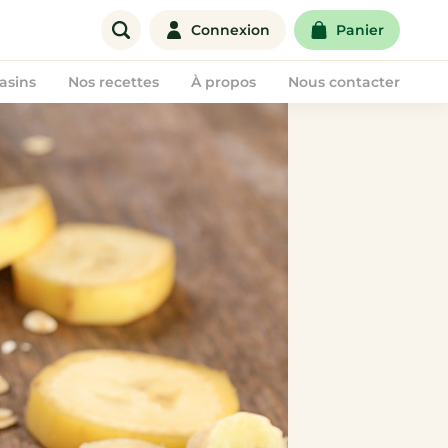
Connexion
Panier
asins
Nos recettes
À propos
Nous contacter
Offre entreprise
Corbeilles de fruits
Paniers de fruits & légumes