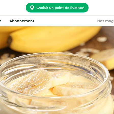
Choisir un point de livraison
s
Abonnement
Nos mag
Potager City
Nous rejoindre
Nos convictions
Devenir point relais
Notre histoire
On recrute !
Nos points relais
FAQ