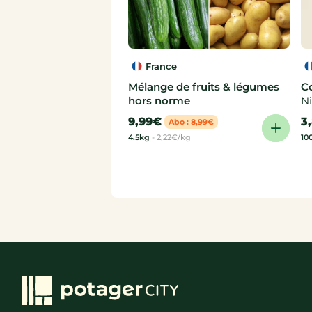
France
Mélange de fruits & légumes
C
hors norme
Ni
9,99€
3
Abo : 8,99€
4.5kg
-
2,22€/kg
10