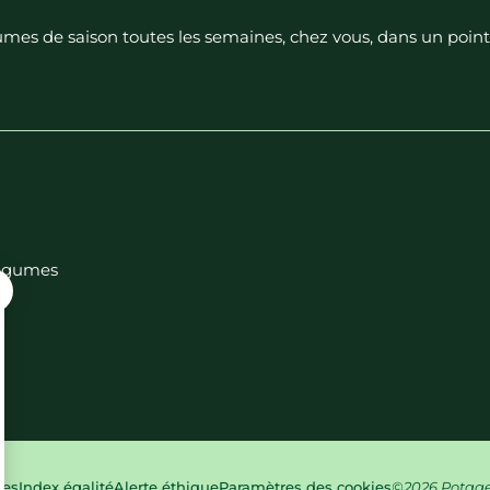
égumes de saison toutes les semaines, chez vous, dans un poin
 légumes
ies
Index égalité
Alerte éthique
Paramètres des cookies
©2026 Potager 