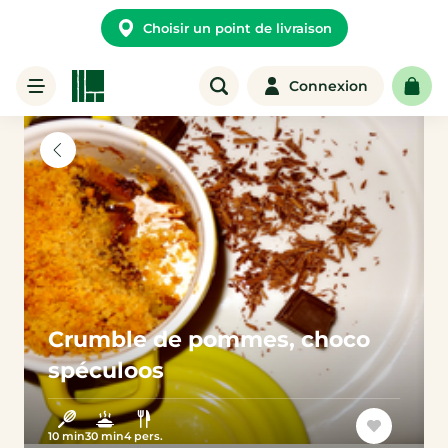
Choisir un point de livraison
Connexion
Crumble de pommes, choco
spéculoos
10 min
30 min
4 pers.