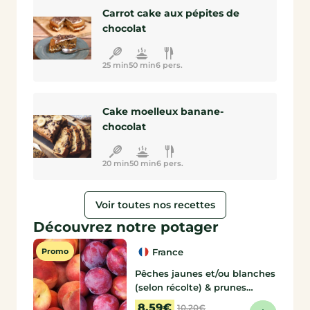
Carrot cake aux pépites de
chocolat
25 min
50 min
6 pers.
Cake moelleux banane-
chocolat
20 min
50 min
6 pers.
Voir toutes nos recettes
Découvrez notre potager
Promo
France
Pêches jaunes et/ou blanches
(selon récolte) & prunes
Fortune
de Laurent
8,59€
10,20€