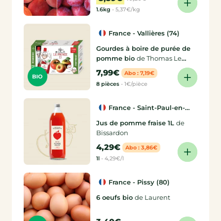
1.6kg
-
5,37€/kg
France - Vallières (74)
Gourdes à boire de purée de
pomme bio
de Thomas Le
Prince
7,99€
Abo : 7,19€
8 pièces
-
1€/pièce
France - Saint-Paul-en-
Jarez (42)
Jus de pomme fraise 1L
de
Bissardon
4,29€
Abo : 3,86€
1l
-
4,29€/l
France - Pissy (80)
6 oeufs bio
de Laurent