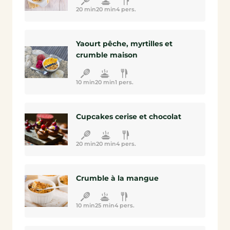
20 min
20 min
4 pers.
Yaourt pêche, myrtilles et
crumble maison
10 min
20 min
1 pers.
Cupcakes cerise et chocolat
20 min
20 min
4 pers.
Crumble à la mangue
10 min
25 min
4 pers.