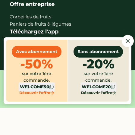
Offre entreprise
Corbeilles de fruits
Paniers de fruits & légumes
Téléchargez l'app
Avec abonnement
Sans abonnement
-50%
-20%
sur votre 1ère
sur votre 1ère
commande.
commande.
Mentions légales
CGV
Protection des données
WELCOME50
WELCOME20
Gestion des cookies
Index égalité
Alerte éthique
Découvrir l'offre
Découvrir l'offre
Paramètres des cookies
©2026 Potager City - version 2.30.1