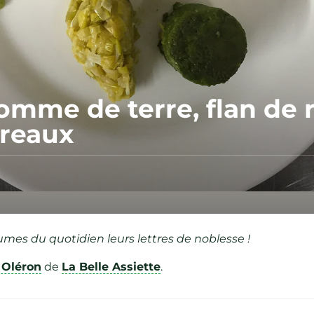
omme de terre, flan de r
ireaux
mes du quotidien leurs lettres de noblesse !
 Oléron
de
La Belle Assiette
.