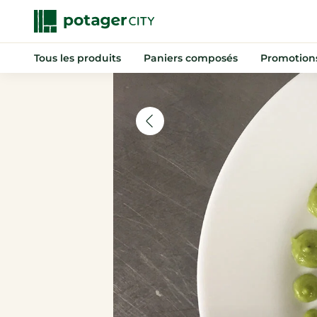
Tous les produits
Paniers composés
Promotion
Nouveautés
Promotions
Anti-gaspi
Paniers composés
Fruits
Légumes
Indispensables
Boissons