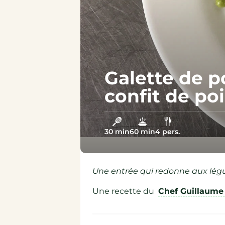
Épicerie sucrée
Épicerie salée
Galette de p
confit de po
30 min
60 min
4 pers.
Une entrée qui redonne aux légu
Une recette du
Chef Guillaume