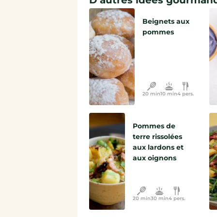
D'autres idées gourmand
Beignets aux
pommes
20 min
10 min
4 pers.
Pommes de
terre rissolées
aux lardons et
aux oignons
20 min
30 min
4 pers.