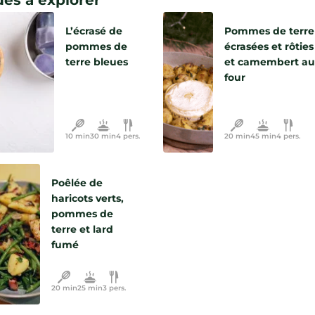
es à explorer
L’écrasé de
Pommes de terre
pommes de
écrasées et rôties
terre bleues
et camembert au
four
10 min
30 min
4 pers.
20 min
45 min
4 pers.
Poêlée de
haricots verts,
pommes de
terre et lard
fumé
20 min
25 min
3 pers.