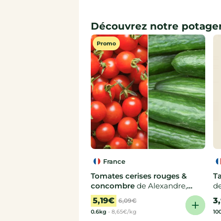
Découvrez notre potage
Promo
France
Tomates cerises rouges &
Ta
concombre
de Alexandre,
de
Aurélie
5,19€
3
6,09€
0.6kg
-
8,65€/kg
10