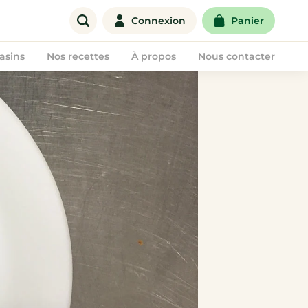
Connexion
Panier
asins
Nos recettes
À propos
Nous contacter
Offre entreprise
Corbeilles de fruits
Paniers de fruits & légumes