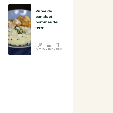
Purée de
panais et
pommes de
terre
10 min
30 min
4 pers.