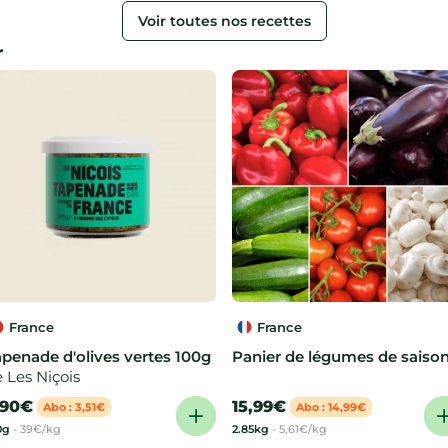
Voir toutes nos recettes
r
France
France
penade d'olives vertes 100g
Panier de légumes de saiso
 Les Niçois
,90€
15,99€
Abo : 3,51€
Abo : 14,99€
0g
-
39€/kg
2.85kg
-
5,61€/kg