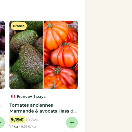
Promo
France
+ 1 pays
n
Tomates anciennes
Marmande & avocats Hass
de
Franck, Coopérative de
9,19€
10,76€
producteurs
1.4kg
-
6,56€/kg