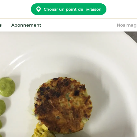
Choisir un point de livraison
s
Abonnement
Nos mag
Potager City
Nous rejoindre
Nos convictions
Devenir point relais
Notre histoire
On recrute !
Nos points relais
FAQ