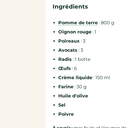
Ingrédients
Pomme de terre
: 800 g
Oignon rouge
: 1
Poireaux
: 3
Avocats
: 3
Radis
: 1 botte
Œufs
: 6
Crème liquide
: 150 ml
Farine
: 30 g
Huile d'olive
Sel
Poivre
À savoir :
mes fruits et légumes de 