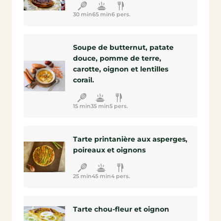
30 min
65 min
6 pers.
Soupe de butternut, patate
douce, pomme de terre,
carotte, oignon et lentilles
corail.
15 min
35 min
5 pers.
Tarte printanière aux asperges,
poireaux et oignons
25 min
45 min
4 pers.
Tarte chou-fleur et oignon