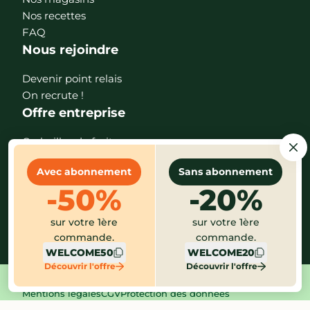
Nos recettes
FAQ
Nous rejoindre
Devenir point relais
On recrute !
Offre entreprise
Corbeilles de fruits
Paniers de fruits & légumes
Avec abonnement
Sans abonnement
Téléchargez l'app
-50%
-20%
sur votre 1ère
sur votre 1ère
commande.
commande.
WELCOME50
WELCOME20
Découvrir l'offre
Découvrir l'offre
Mentions légales
CGV
Protection des données
Gestion des cookies
Index égalité
Alerte éthique