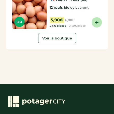
12 œufs bio
de Laurent
5,90€
6,80€
2 x 6 pièces
-
0,49€/pièce
Voir la boutique