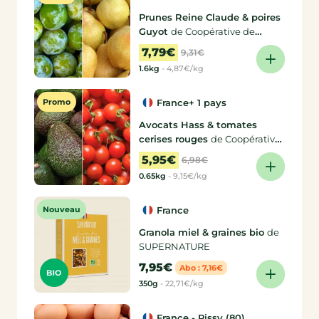
Prunes Reine Claude & poires
Guyot
de Coopérative de
producteurs, Delphine
7,79€
9,31€
1.6kg
-
4,87€/kg
Promo
France
+ 1 pays
Avocats Hass & tomates
cerises rouges
de Coopérative
de producteurs, Alexandre
5,95€
6,98€
0.65kg
-
9,15€/kg
Nouveau
France
Granola miel & graines bio
de
SUPERNATURE
7,95€
Abo : 7,16€
350g
-
22,71€/kg
France - Pissy (80)