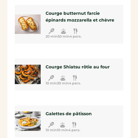
Courge butternut farcie
épinards mozzarella et chèvre
20 min
50 min
4 pers.
Courge Shiatsu rôtie au four
10 min
30 min
4 pers.
Galettes de pâtisson
10 min
10 min
4 pers.