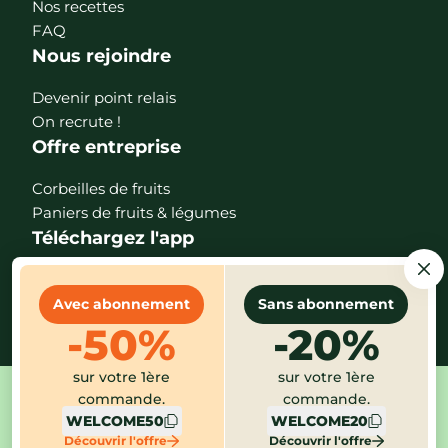
Nos recettes
FAQ
Nous rejoindre
Devenir point relais
On recrute !
Offre entreprise
Corbeilles de fruits
Paniers de fruits & légumes
Téléchargez l'app
Avec abonnement
Sans abonnement
-50%
-20%
sur votre 1ère
sur votre 1ère
commande.
commande.
Mentions légales
CGV
Protection des données
WELCOME50
WELCOME20
Gestion des cookies
Index égalité
Alerte éthique
Découvrir l'offre
Découvrir l'offre
Paramètres des cookies
©2026 Potager City - version 2.30.1