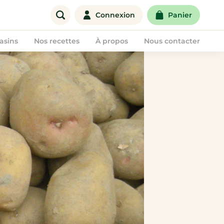
Connexion
Panier
asins
Nos recettes
À propos
Nous contacter
Offre entreprise
Corbeilles de fruits
Paniers de fruits & légumes