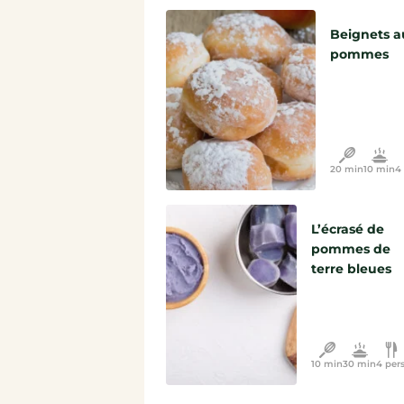
Beignets a
pommes
20 min
10 min
4 
L’écrasé de
pommes de
terre bleues
10 min
30 min
4 pers