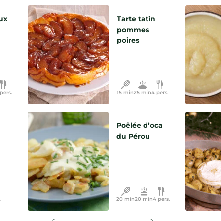
ux
Tarte tatin
pommes
poires
pers.
15 min
25 min
4 pers.
Poêlée d’oca
du Pérou
.
20 min
20 min
4 pers.