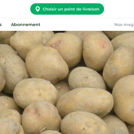
Choisir un point de livraison
s
Abonnement
Nos mag
Potager City
Nous rejoindre
Nos convictions
Devenir point relais
Notre histoire
On recrute !
Nos points relais
FAQ