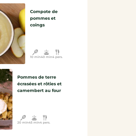
Compote de
pommes et
coings
10 min
40 min
4 pers.
Pommes de terre
écrasées et rôties et
camembert au four
20 min
45 min
4 pers.