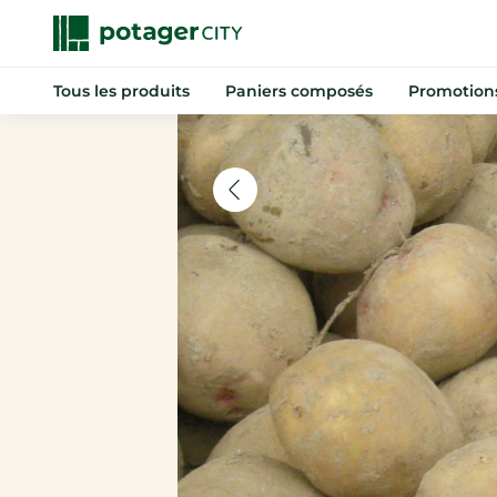
Tous les produits
Paniers composés
Promotion
Nouveautés
Promotions
Anti-gaspi
Paniers composés
Fruits
Légumes
Indispensables
Boissons