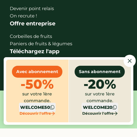
Devenir point relais
On recrute !
Offre entreprise
Corbeilles de fruits
Paniers de fruits & légumes
Téléchargez l'app
Avec abonnement
Sans abonnement
-50%
-20%
sur votre 1ère
sur votre 1ère
commande.
commande.
Mentions légales
CGV
Protection des données
WELCOME50
WELCOME20
Gestion des cookies
Index égalité
Alerte éthique
Découvrir l'offre
Découvrir l'offre
Paramètres des cookies
©2026 Potager City - version 2.30.1