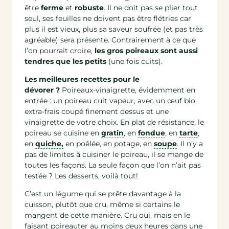
être
ferme
et
robuste
. Il ne doit pas se plier tout
seul, ses feuilles ne doivent pas être flétries car
plus il est vieux, plus sa saveur soufrée (et pas très
agréable) sera présente. Contrairement à ce que
l’on pourrait croire,
les gros poireaux sont aussi
tendres que les petits
(une fois cuits).
Les meilleures recettes pour le
dévorer ?
Poireaux-vinaigrette, évidemment en
entrée : un poireau cuit vapeur, avec un œuf bio
extra-frais coupé finement dessus et une
vinaigrette de votre choix. En plat de résistance, le
poireau se cuisine en
gratin
, en
fondue
, en
tarte
,
en
quiche,
en poêlée, en potage, en
soupe
. Il n’y a
pas de limites à cuisiner le poireau, il se mange de
toutes les façons. La seule façon que l’on n’ait pas
testée ? Les desserts, voilà tout!
C’est un légume qui se prête davantage à la
cuisson, plutôt que cru, même si certains le
mangent de cette manière. Cru oui, mais en le
faisant poireauter au moins deux heures dans une